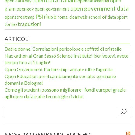
open data italiani
open
open data day
opendatamanual
open government data
glam
opengov
open government
riuso
PSI
openstreetmap
roma. cleanweb
school of data
sport
traduzioni
torino
ARTICOLI
Dati e donne. Correlazioni pericolose e soffitti di cristallo
Hackathon al Gran Sasso Science Institute! Iscrivetevi, avete
tempo fino al 1 Luglio!
Open Government Partnership: andare oltre l’agenda
Open Education per il cambiamento sociale: seminario
domani a Bologna!
Come gli studenti possono migliorare i fondi europei grazie
agli open data e alle tecnologie civiche
Sub
NEWS DA OPEN KNOWLEDGE HQ