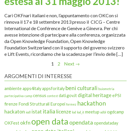
estesa al 31 maggio 2013!
Cari OKFnari italiani e non, l’appuntamento con OKCon si
rinnova il 17 e 18 settembre 2013 presso il CICG – Centre
International de Conférence de Genève a Ginevra. Per chi
avesse intenzione di partecipare alla conferenza, organizzata
da Open Knowledge Foundation, Open Knowledge
Foundation Switzerland con il supporto del governo svizzero
e Lift Events, ricordiamo che la scadenza per l’invio delle […]
1
2
Next →
ARGOMENTI DI INTERESSE
beni culturali
ambiente
apps4italy
appsforitaly
buiometria
digital heritage
census
dati.gov.it
ePSI
partecipativa
camp
contest
hackathon
firenze
Fondi Strutturali Europei
formez
italia
hackaton
istat
licenze
meetup
ogdcamp
iodl
lod
lod_it
odbl
open data
opendata
okfn
OKFest
opendataday