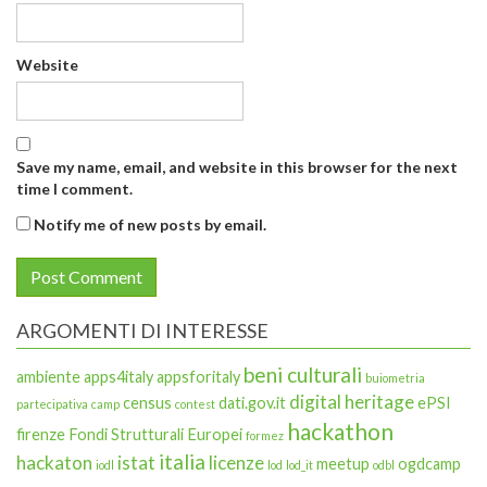
Website
Save my name, email, and website in this browser for the next
time I comment.
Notify me of new posts by email.
ARGOMENTI DI INTERESSE
beni culturali
ambiente
apps4italy
appsforitaly
buiometria
digital heritage
census
dati.gov.it
ePSI
partecipativa
camp
contest
hackathon
firenze
Fondi Strutturali Europei
formez
italia
hackaton
istat
licenze
meetup
ogdcamp
iodl
lod
lod_it
odbl