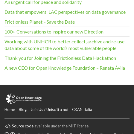
An urgent call for peace and solidarity
Data that empowers: LAC perspectives on data governance
Frictionless Planet – Save the Date
100+ Conversations to inspire our new Direction
Working with UNHCR to better collect, archive and re-use
data about some of the world’s most vulnerable people
Thank you for Joining the Frictionless Data Hackathon
A new CEO for Open Knowledge Foundation – Renata Ávila
Home
Blog
Join Us / Unisciti a noi
CKAN Italia
Source code
available under the MIT license.