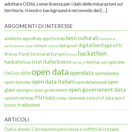
adottare ODbL come licenza per i dati delle misurazioni sul
territorio. Il nostro background è nel mondo del […]
ARGOMENTI DI INTERESSE
beni culturali
ambiente
apps4italy
appsforitaly
buiometria
digital heritage
census
dati.gov.it
ePSI
partecipativa
camp
contest
hackathon
firenze
Fondi Strutturali Europei
formez
italia
hackaton
istat
licenze
meetup
ogdcamp
iodl
lod
lod_it
odbl
open data
opendata
okfn
OKFest
opendataday
open data italiani
open
open data day
opendatamanual
open government data
glam
opengov
open government
riuso
PSI
openstreetmap
roma. cleanweb
school of data
sport
traduzioni
torino
ARTICOLI
Dati e donne. Correlazioni pericolose e soffitti di cristallo