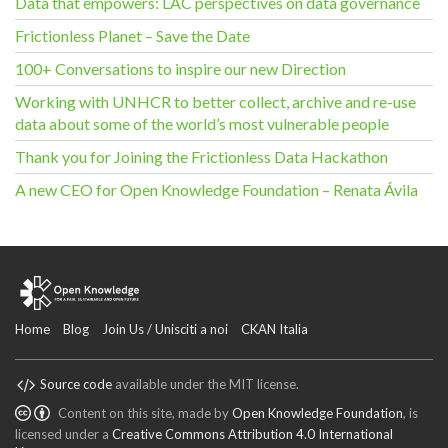
Data that empowers: LAC perspectives on data governance
Frictionless Planet – Save the Date
100+ Conversations to inspire our new Direction
Working with UNHCR to better collect, archive and re-use
data about some of the world’s most vulnerable people
Thank you for Joining the Frictionless Data Hackathon
A new CEO for Open Knowledge Foundation – Renata Ávila
Home
Blog
Join Us / Unisciti a noi
CKAN Italia
Source code
available under the MIT license.
Content on this site, made by
Open Knowledge Foundation
, is
licensed under a
Creative Commons Attribution 4.0 International