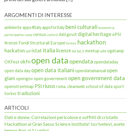
ARGOMENTI DI INTERESSE
beni culturali
ambiente
apps4italy
appsforitaly
buiometria
digital heritage
census
dati.gov.it
ePSI
partecipativa
camp
contest
hackathon
firenze
Fondi Strutturali Europei
formez
italia
hackaton
istat
licenze
meetup
ogdcamp
iodl
lod
lod_it
odbl
open data
opendata
okfn
OKFest
opendataday
open data italiani
open
open data day
opendatamanual
open government data
glam
opengov
open government
riuso
PSI
openstreetmap
roma. cleanweb
school of data
sport
traduzioni
torino
ARTICOLI
Dati e donne. Correlazioni pericolose e soffitti di cristallo
Hackathon al Gran Sasso Science Institute! Iscrivetevi, avete
tempo fino al 1 Luglio!