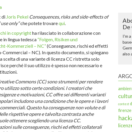
a
t di
Joris Pekel
Consequences, risks and side-effects of
Abo
 use only”
che potete trovare
qui
.
De 
chi in copyright
ha rilasciato in collaborazione con
I'm a
 in lingua tedesca
“Folgen, Risiken und
based
cht-Kommerziell – NC”
(Conseguenze, rischi ed effetti
Germa
on-Commercial – NC). In questo documento, si spiegano
also 
celta di una variante di licenza CC ristretta solo
isce perché il suo utilizzo è spesso non necessario e
tituzioni.
ARGO
 Creative Commons (CC) sono strumenti per rendere
ro utilizzo sotto certe condizioni. I creatori che
ambien
esigenze e motivazioni, CC offre sei differenti varianti
cultur
popolari includono una condizione che le opere e i lavori
d
contest
 commerciali. Questo ha conseguenze non volute e di
firenze
elle rispettive opere e talvolta contrasta anche
hack
 vuole ottenere scegliendo una licenza CC.
licenz
ioni sulle conseguenze, rischi ed effetti collaterali