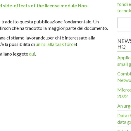
fondi e
d side-effects of the license module Non-
tecnol
 tradotto questa pubblicazione fondamentale. Un
irsch che ha tradotto la maggior parte del documento.
ana ci stiamo lavorando, per chi è interessato alla
NEWS
è la possibilità di
unirsi alla task force
!
HQ
italiano leggete
qui
.
Applic
small 
Combin
Networ
Micros
2022
An urge
Data t
data g