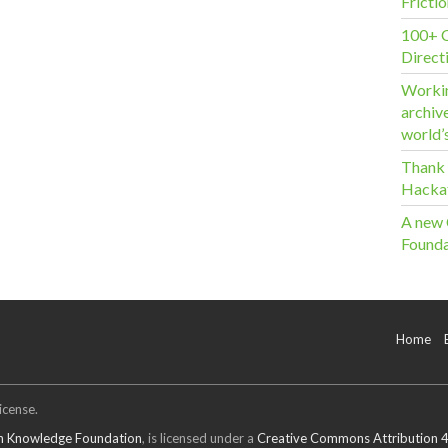
Frictio
100+ C
Direct
Workin
archiv
world’
Thank 
Hacka
A new
Founda
Home
icense.
 Knowledge Foundation
, is licensed under a
Creative Commons Attribution 4.