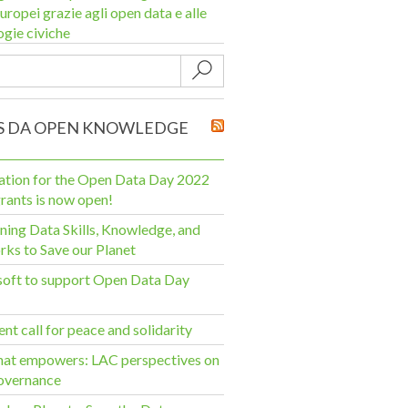
uropei grazie agli open data e alle
ogie civiche
Submit
 DA OPEN KNOWLEDGE
ation for the Open Data Day 2022
grants is now open!
ing Data Skills, Knowledge, and
ks to Save our Planet
oft to support Open Data Day
nt call for peace and solidarity
hat empowers: LAC perspectives on
overnance