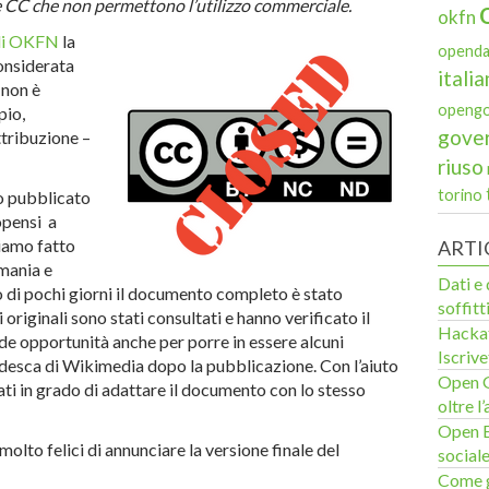
nze CC che non permettono l’utilizzo commerciale.
okfn
di OKFN
la
openda
onsiderata
italia
 non è
openg
pio,
gove
tribuzione –
riuso
torino
o pubblicato
opensi a
biamo fatto
ARTI
mania e
Dati e 
ro di pochi giorni il documento completo è stato
soffitti
originali sono stati consultati e hanno verificato il
Hackat
e opportunità anche per porre in essere alcuni
Iscrive
desca di Wikimedia dopo la pubblicazione. Con l’aiuto
Open G
ati in grado di adattare il documento con lo stesso
oltre l
Open E
molto felici di annunciare la versione finale del
social
Come g