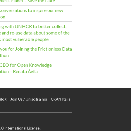
nless Planet – Save the Date
onversations to inspire our new
ion
g with UNHCR to better collect,
e and re-use data about some of the
s most vulnerable people
you for Joining the Frictionless Data
thon
 CEO for Open Knowledge
tion – Renata Ávila
Blog
Join Us / Unisciti a noi
CKAN Italia
0 International License
.