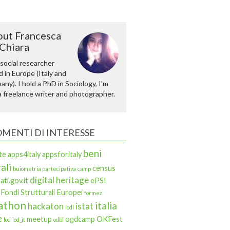
ut Francesca
Chiara
 social researcher
 in Europe (Italy and
ny). I hold a PhD in Sociology, I'm
a freelance writer and photographer.
MENTI DI INTERESSE
beni
te
apps4italy
appsforitaly
ali
census
buiometria partecipativa
camp
digital heritage
ati.gov.it
ePSI
Fondi Strutturali Europei
formez
athon
italia
hackaton
istat
iodl
e
meetup
ogdcamp
OKFest
lod
lod_it
odbl