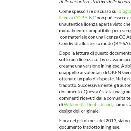
delle varianti restrittive delle lice
Come spesso si è discusso sul
blog 
licenza CC BY-NC
non può essere c
un’autentica licenza aperta visto che
mutualmente compatibile, per esem
con materiale con una licenza CC At
Condividi allo stesso modo (BY-SA).
Dopo la lettura di questo document
sotto una licenza cc-by eravamo pr
crearne una versione in inglese. Ab
un’appello ai volontari di OKFN Ger
ottenuto un paio di risposte. Nel gi
tradotto. Successivamente, gli autori 
documento. Questa è stata una grand
commenti ricevuti dalla comunità te
di
Wikimedia Deutschland
, siamo st
design dell’originale.
E ora nei primi mesi del 2013, siamo 
documento tradotto in inglese.