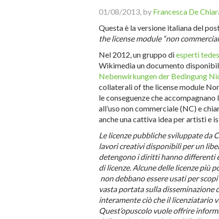
01/08/2013, by
Francesca De Chiar
Questa è la versione italiana del pos
the license module “non commercial
Nel 2012, un gruppo di
esperti tedes
Wikimedia un documento disponibile
Nebenwirkungen der Bedingung Ni
collaterali of the license module N
le conseguenze che accompagnano la s
all’uso non commerciale (NC) e chiar
anche una cattiva idea per artisti e is
Le licenze pubbliche sviluppate da
lavori creativi
disponibili
per un libe
detengono i diritti hanno differenti 
di licenze. Alcune delle licenze più 
non debbano essere usati per scopi
vasta portata sulla disseminazione d
interamente ciò che il licenziatario
Quest’opuscolo vuole offrire informaz