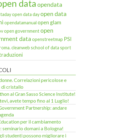
open data
opendata
open data
taday
open data day
ni
open glam
opendatamanual
open
ov
open government
rnment data
PSI
openstreetmap
roma. cleanweb
school of data
sport
traduzioni
COLI
donne. Correlazioni pericolose e
 di cristallo
hon al Gran Sasso Science Institute!
tevi, avete tempo fino al 1 Luglio!
overnment Partnership: andare
’agenda
ducation per il cambiamento
e: seminario domani a Bologna!
li studenti possono migliorare i