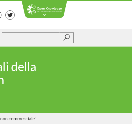
Submit
li della
n
o non commerciale”