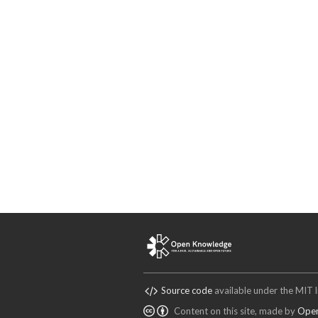
Source code
available under the MIT l
Content on this site, made by
Open