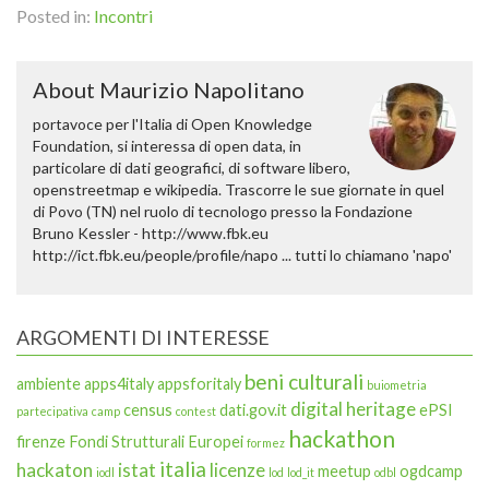
Posted in:
Incontri
About Maurizio Napolitano
portavoce per l'Italia di Open Knowledge
Foundation, si interessa di open data, in
particolare di dati geografici, di software libero,
openstreetmap e wikipedia. Trascorre le sue giornate in quel
di Povo (TN) nel ruolo di tecnologo presso la Fondazione
Bruno Kessler - http://www.fbk.eu
http://ict.fbk.eu/people/profile/napo ... tutti lo chiamano 'napo'
ARGOMENTI DI INTERESSE
beni culturali
ambiente
apps4italy
appsforitaly
buiometria
digital heritage
census
dati.gov.it
ePSI
partecipativa
camp
contest
hackathon
firenze
Fondi Strutturali Europei
formez
italia
hackaton
istat
licenze
meetup
ogdcamp
iodl
lod
lod_it
odbl