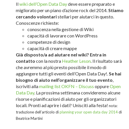
Il
wiki dell’Open Data Day
deve essere preparato e
migliorato per un piano d’azione rock del 2014.
Stiamo
cercando volontari
stellari per aiutarci in questo.
Conoscenze richieste:
conoscenza nella gestione di Wiki
capacità di lavorare con WordPress
competenze di design
capacità di creare mappe
Già disposto/a ad aiutare nel wiki? Entra in
contatto
con la nostra
Heather Leson
. Il risultato sarà
che avremmo al più presto possibile il modo di
aggiungere tutti gli eventi dell’Open Data Day!.
Se hai
bisogno di aiuto nell’organizzare il tuo evento
,
iscriviti alla
mailing list OKFN – Discuss
oppure
Open
Data Day
. La prossima settimana convideremo alcune
risorse e pianificazioni di aiuto per gli organizzatori
locali. Pronti ad aprire i dati? Unisciti alla festa!
nota:
traduzione dell’articolo di
planning your open data day 2014
di
Beatrice Martini