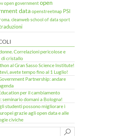
open
ov
open government
rnment data
PSI
openstreetmap
roma. cleanweb
school of data
sport
traduzioni
COLI
donne. Correlazioni pericolose e
 di cristallo
hon al Gran Sasso Science Institute!
tevi, avete tempo fino al 1 Luglio!
overnment Partnership: andare
’agenda
ducation per il cambiamento
e: seminario domani a Bologna!
li studenti possono migliorare i
uropei grazie agli open data e alle
ogie civiche
Submit