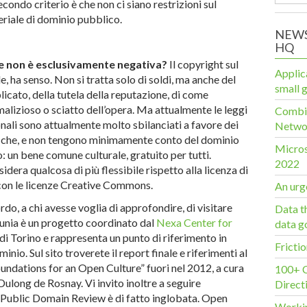
condo criterio è che non ci siano restrizioni sul
teriale di dominio pubblico.
NEWS
HQ
ore non è esclusivamente negativa?
Il copyright sul
Applic
ale, ha senso. Non si tratta solo di soldi, ma anche del
small 
licato, della tutela della reputazione, di come
 malizioso o sciatto dell’opera. Ma attualmente le leggi
Combin
onali sono attualmente molto sbilanciati a favore dei
Networ
afiche, e non tengono minimamente conto del dominio
Micros
 un bene comune culturale, gratuito per tutti.
2022
sidera qualcosa di più flessibile rispetto alla licenza di
con le licenze Creative Commons.
An urge
rdo, a chi avesse voglia di approfondire, di visitare
Data t
nia è un progetto coordinato dal
Nexa Center for
data g
di Torino e rappresenta un punto di riferimento in
Frictio
nio. Sul sito troverete il report finale e riferimenti al
undations for an Open Culture” fuori nel 2012, a cura
100+ C
ulong de Rosnay. Vi invito inoltre a seguire
Direct
i Public Domain Review è di fatto inglobata. Open
Workin