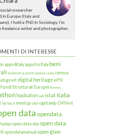
Chiara
 social researcher
 in Europe (Italy and
ny). I hold a PhD in Sociology, I'm
a freelance writer and photographer.
MENTI DI INTERESSE
beni
te
apps4italy
appsforitaly
ali
census
buiometria partecipativa
camp
digital heritage
ati.gov.it
ePSI
Fondi Strutturali Europei
formez
athon
italia
hackaton
istat
iodl
e
meetup
ogdcamp
OKFest
lod
lod_it
odbl
open data
opendata
open data
taday
open data day
ni
open glam
opendatamanual