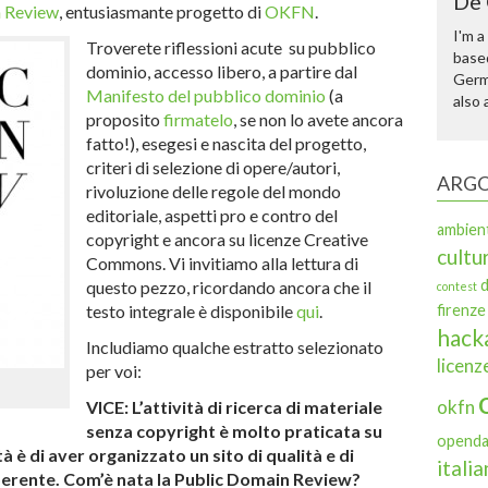
De 
n Review
, entusiasmante progetto di
OKFN
.
I'm a
Troverete riflessioni acute su pubblico
based
dominio, accesso libero, a partire dal
Germa
Manifesto del pubblico dominio
(a
also 
proposito
firmatelo
, se non lo avete ancora
fatto!), esegesi e nascita del progetto,
criteri di selezione di opere/autori,
ARGO
rivoluzione delle regole del mondo
editoriale, aspetti pro e contro del
ambien
copyright e ancora su licenze Creative
cultur
Commons. Vi invitiamo alla lettura di
d
questo pezzo, ricordando ancora che il
contest
testo integrale è disponibile
qui
.
firenze
hack
Includiamo qualche estratto selezionato
licenz
per voi:
okfn
VICE: L’attività di ricerca di materiale
senza copyright è molto praticata su
openda
à è di aver organizzato un sito di qualità e di
italia
oerente. Com’è nata la Public Domain Review?