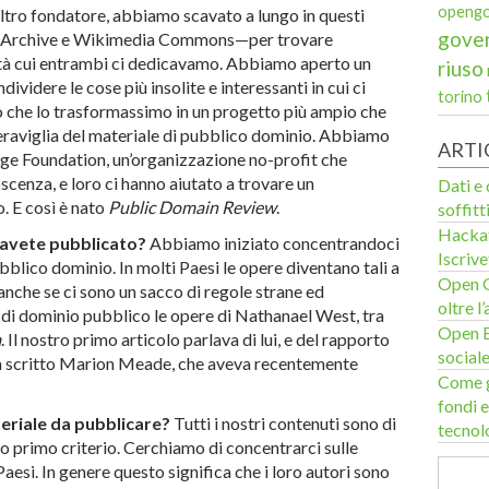
openg
’altro fondatore, abbiamo scavato a lungo in questi
gove
net Archive e Wikimedia Commons—per trovare
vità cui entrambi ci dedicavamo. Abbiamo aperto un
riuso
videre le cose più insolite e interessanti in cui ci
torino
 che lo trasformassimo in un progetto più ampio che
eraviglia del materiale di pubblico dominio. Abbiamo
ARTI
ge Foundation, un’organizzazione no-profit che
cenza, e loro ci hanno aiutato a trovare un
Dati e 
o. E così è nato
Public Domain Review
.
soffitti
Hackat
e avete pubblicato?
Abbiamo iniziato concentrandoci
Iscrive
bblico dominio. In molti Paesi le opere diventano tali a
Open G
(anche se ci sono un sacco di regole strane ed
oltre l
 di dominio pubblico le opere di Nathanael West, tra
Open E
a
. Il nostro primo articolo parlava di lui, e del rapporto
social
ha scritto Marion Meade, che aveva recentemente
Come g
fondi e
teriale da pubblicare?
Tutti i nostri contenuti sono di
tecnol
ro primo criterio. Cerchiamo di concentrarci sulle
esi. In genere questo significa che i loro autori sono