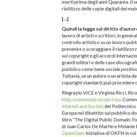
morti prima degli anni Quaranta. Il se
riutilizzo delle copie digitali del ma
[…]
Quindi la legge sul diritto d’aut
lavoro di artisti o scrittori, in gener
controllo artistico su un lavoro pubb
prevenire o scoraggiare il riutilizzo
sul copyright e gli accordi internazi
grandi editori e delle case discogr
pubblico come bene sociale positivo:
Tuttavia, se un autore o un artista de
copyright standard, può procedere 
Ringrazio VICE e Virginia Ricci. Rico
http://communia-project.eu/
. Commu
Internet and Society
del Politecnico 
Europa nel dibattito sul pubblico domi
libro “The Digital Public Domain: Fo
di Juan Carlos De Martin e Melanie D
OpenGlam
iniziativa di OKFN in cu