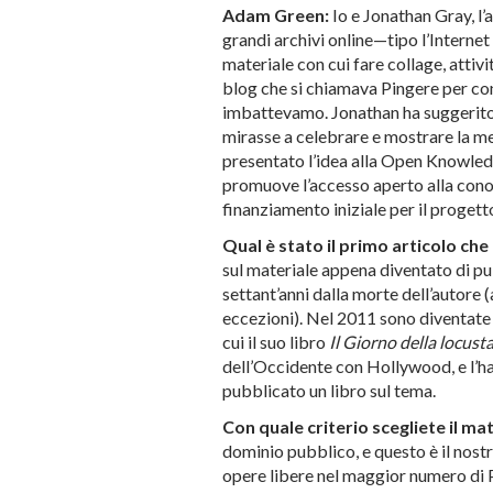
Adam Green:
Io e Jonathan Gray, l
grandi archivi online—tipo l’Inter
materiale con cui fare collage, atti
blog che si chiamava Pingere per condi
imbattevamo. Jonathan ha suggerito
mirasse a celebrare e mostrare la m
presentato l’idea alla Open Knowled
promuove l’accesso aperto alla conos
finanziamento iniziale per il progett
Qual è stato il primo articolo ch
sul materiale appena diventato di pu
settant’anni dalla morte dell’autore 
eccezioni). Nel 2011 sono diventate
cui il suo libro
Il Giorno della locust
dell’Occidente con Hollywood, e l’
pubblicato un libro sul tema.
Con quale criterio scegliete il ma
dominio pubblico, e questo è il nost
opere libere nel maggior numero di Pa