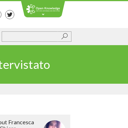
Submit
tervistato
ut Francesca