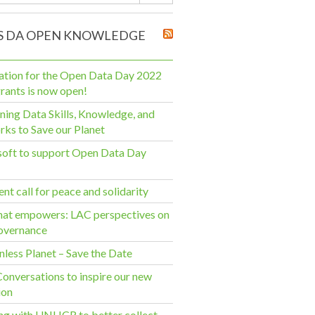
 DA OPEN KNOWLEDGE
ation for the Open Data Day 2022
grants is now open!
ing Data Skills, Knowledge, and
ks to Save our Planet
oft to support Open Data Day
nt call for peace and solidarity
hat empowers: LAC perspectives on
overnance
nless Planet – Save the Date
onversations to inspire our new
ion
g with UNHCR to better collect,