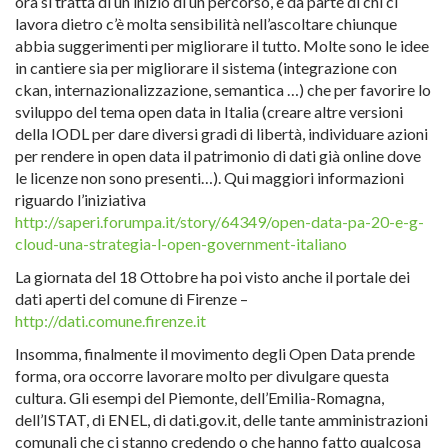
ora si tratta di un inizio di un percorso, e da parte di chi ci
lavora dietro c’è molta sensibilità nell’ascoltare chiunque
abbia suggerimenti per migliorare il tutto. Molte sono le idee
in cantiere sia per migliorare il sistema (integrazione con
ckan, internazionalizzazione, semantica …) che per favorire lo
sviluppo del tema open data in Italia (creare altre versioni
della IODL per dare diversi gradi di libertà, individuare azioni
per rendere in open data il patrimonio di dati già online dove
le licenze non sono presenti…). Qui maggiori informazioni
riguardo l’iniziativa
http://saperi.forumpa.it/story/64349/open-data-pa-20-e-g-
cloud-una-strategia-l-open-government-italiano
La giornata del 18 Ottobre ha poi visto anche il portale dei
dati aperti del comune di Firenze –
http://dati.comune.firenze.it
Insomma, finalmente il movimento degli Open Data prende
forma, ora occorre lavorare molto per divulgare questa
cultura. Gli esempi del Piemonte, dell’Emilia-Romagna,
dell’ISTAT, di ENEL, di dati.gov.it, delle tante amministrazioni
comunali che ci stanno credendo o che hanno fatto qualcosa