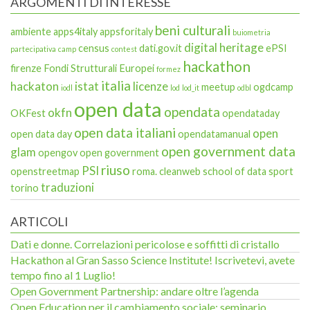
ARGOMENTI DI INTERESSE
beni culturali
ambiente
apps4italy
appsforitaly
buiometria
digital heritage
census
dati.gov.it
ePSI
partecipativa
camp
contest
hackathon
firenze
Fondi Strutturali Europei
formez
italia
hackaton
istat
licenze
meetup
ogdcamp
iodl
lod
lod_it
odbl
open data
opendata
okfn
OKFest
opendataday
open data italiani
open
open data day
opendatamanual
open government data
glam
opengov
open government
riuso
PSI
openstreetmap
roma. cleanweb
school of data
sport
traduzioni
torino
ARTICOLI
Dati e donne. Correlazioni pericolose e soffitti di cristallo
Hackathon al Gran Sasso Science Institute! Iscrivetevi, avete
tempo fino al 1 Luglio!
Open Government Partnership: andare oltre l’agenda
Open Education per il cambiamento sociale: seminario