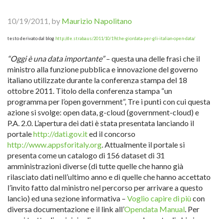
10/19/2011, by
Maurizio Napolitano
testo derivato dal blog
http://de.straba.us/2011/10/19/che-giordata-per-gli-italian-open-data/
“Oggi è una data importante”
– questa una delle frasi che il
ministro alla funzione pubblica e innovazione del governo
italiano utilizzate durante la conferenza stampa del 18
ottobre 2011. Titolo della conferenza stampa “un
programma per l’open government”, Tre i punti con cui questa
azione si svolge: open data, g-cloud (government-cloud) e
P.A. 2.0. L’apertura dei dati è stata presentata lanciando il
portale
http://dati.gov.it
ed il concorso
http://www.appsforitaly.org
. Attualmente il portale si
presenta come un catalogo di 156 dataset di 31
amministrazioni diverse (di tutte quelle che hanno già
rilasciato dati nell’ultimo anno e di quelle che hanno accettato
l’invito fatto dal ministro nel percorso per arrivare a questo
lancio) ed una sezione informativa –
Voglio capire di più
con
diversa documentazione e il link all’
Opendata Manual
. Per