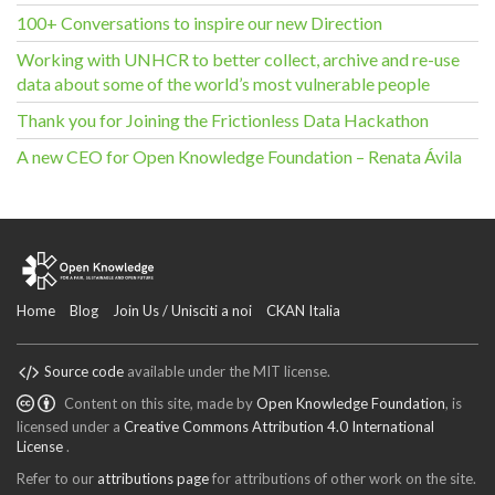
100+ Conversations to inspire our new Direction
Working with UNHCR to better collect, archive and re-use
data about some of the world’s most vulnerable people
Thank you for Joining the Frictionless Data Hackathon
A new CEO for Open Knowledge Foundation – Renata Ávila
Home
Blog
Join Us / Unisciti a noi
CKAN Italia
Source code
available under the MIT license.
Content on this site, made by
Open Knowledge Foundation
, is
licensed under a
Creative Commons Attribution 4.0 International
License
.
Refer to our
attributions page
for attributions of other work on the site.