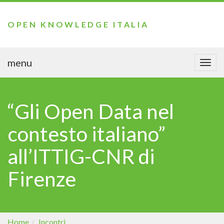
OPEN KNOWLEDGE ITALIA
menu
Togg
navi
“Gli Open Data nel
contesto italiano”
all’ITTIG-CNR di
Firenze
Home
Incontri