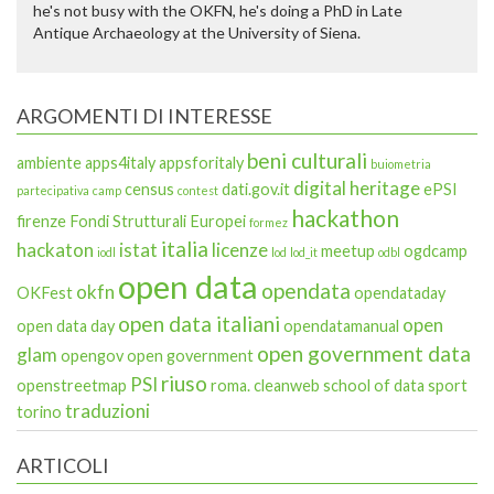
he's not busy with the OKFN, he's doing a PhD in Late
Antique Archaeology at the University of Siena.
ARGOMENTI DI INTERESSE
beni culturali
ambiente
apps4italy
appsforitaly
buiometria
digital heritage
census
dati.gov.it
ePSI
partecipativa
camp
contest
hackathon
firenze
Fondi Strutturali Europei
formez
italia
hackaton
istat
licenze
meetup
ogdcamp
iodl
lod
lod_it
odbl
open data
opendata
okfn
OKFest
opendataday
open data italiani
open
open data day
opendatamanual
open government data
glam
opengov
open government
riuso
PSI
openstreetmap
roma. cleanweb
school of data
sport
traduzioni
torino
ARTICOLI