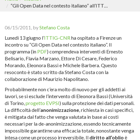
“Gli Open Data nel contesto italiano” all’ITTIG-CNR di Firenze
06/15/2011, by
Stefano Costa
Lunedì 13 giugno l’
ITTIG-CNR
ha ospitato a Firenze un
incontro su “Gli Open Data nel contesto italiano”. Il
programma (in
PDF
) comprendeva interventi di Ernesto
Belisario, Flavia Marzano, Ettore Di Cesare, Federico
Morando, Eleonora Bassi e Michele Barbera. Questo
resoconto è stato scritto da Stefano Costa con la
collaborazione di Maurizio Napolitano.
Probabilmente non c’era molto di nuovo per gli addetti ai
lavori, se si esclude l’intervento di Eleonora Bassi (Università
di Torino,
progetto EVPSI
) sulla protezione dei dati personali.
La difficoltà dell’
anonimizzazione
, richiesta in casi specifici,
è mitigata dal fatto che venga valutata in base ai costi
necessari per la de-anonimizzazione, essendo tecnicamente
impossibile garantirne una efficacia totale, nonostante venga
intesa come un processo irreversibile. Il
diritto all’oblio
è