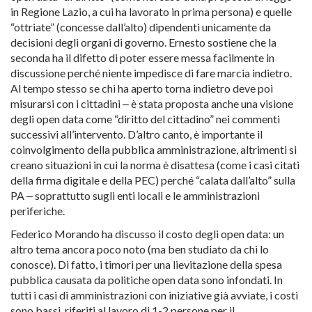
in Regione Lazio, a cui ha lavorato in prima persona) e quelle
“ottriate” (concesse dall’alto) dipendenti unicamente da
decisioni degli organi di governo. Ernesto sostiene che la
seconda ha il difetto di poter essere messa facilmente in
discussione perché niente impedisce di fare marcia indietro.
Al tempo stesso se chi ha aperto torna indietro deve poi
misurarsi con i cittadini ‒ è stata proposta anche una visione
degli open data come “diritto del cittadino” nei commenti
successivi all’intervento. D’altro canto, è importante il
coinvolgimento della pubblica amministrazione, altrimenti si
creano situazioni in cui la norma è disattesa (come i casi citati
della firma digitale e della PEC) perché “calata dall’alto” sulla
PA ‒ soprattutto sugli enti locali e le amministrazioni
periferiche.
Federico Morando ha discusso il costo degli open data: un
altro tema ancora poco noto (ma ben studiato da chi lo
conosce). Di fatto, i timori per una lievitazione della spesa
pubblica causata da politiche open data sono infondati. In
tutti i casi di amministrazioni con iniziative già avviate, i costi
sono bassi, riferiti al lavoro di 1-2 persone per il