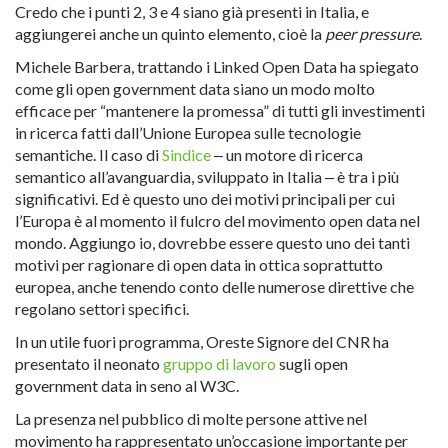
Credo che i punti 2, 3 e 4 siano già presenti in Italia, e
aggiungerei anche un quinto elemento, cioè la
peer pressure
.
Michele Barbera, trattando i Linked Open Data ha spiegato
come gli open government data siano un modo molto
efficace per “mantenere la promessa” di tutti gli investimenti
in ricerca fatti dall’Unione Europea sulle tecnologie
semantiche. Il caso di
Sindice
‒ un motore di ricerca
semantico all’avanguardia, sviluppato in Italia ‒ è tra i più
significativi. Ed è questo uno dei motivi principali per cui
l’Europa è al momento il fulcro del movimento open data nel
mondo. Aggiungo io, dovrebbe essere questo uno dei tanti
motivi per ragionare di open data in ottica soprattutto
europea, anche tenendo conto delle numerose direttive che
regolano settori specifici.
In un utile fuori programma, Oreste Signore del CNR ha
presentato il neonato
gruppo di lavoro
sugli open
government data in seno al W3C.
La presenza nel pubblico di molte persone attive nel
movimento ha rappresentato un’occasione importante per