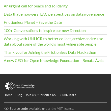
An urgent call for peace and solidarity
Data that empowers: LAC perspectives on data governance
Frictionless Planet – Save the Date
100+ Conversations to inspire our new Direction
Working with UNHCR to better collect, archive and re-use
data about some of the world’s most vulnerable people
Thank you for Joining the Frictionless Data Hackathon
A new CEO for Open Knowledge Foundation – Renata Ávila
Home
Blog
Join Us / Unisciti a noi
CKAN Italia
Source code
available under the MIT license.