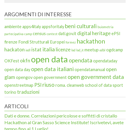
ARGOMENTI DI INTERESSE
beni culturali
ambiente
apps4italy
appsforitaly
buiometria
digital heritage
census
dati.gov.it
ePSI
partecipativa
camp
contest
hackathon
firenze
Fondi Strutturali Europei
formez
italia
hackaton
istat
licenze
meetup
ogdcamp
iodl
lod
lod_it
odbl
open data
opendata
okfn
OKFest
opendataday
open data italiani
open
open data day
opendatamanual
open government data
glam
opengov
open government
riuso
PSI
openstreetmap
roma. cleanweb
school of data
sport
traduzioni
torino
ARTICOLI
Dati e donne. Correlazioni pericolose e soffitti di cristallo
Hackathon al Gran Sasso Science Institute! Iscrivetevi, avete
tempo fino al 1 Luglio!