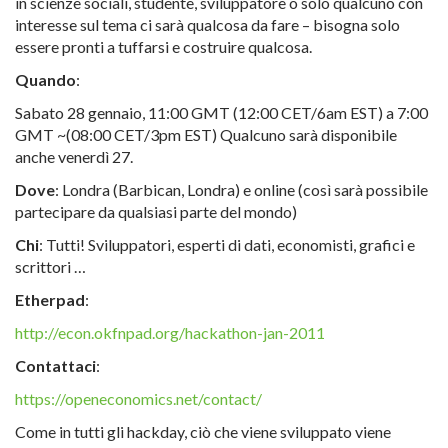
in scienze sociali, studente, sviluppatore o solo qualcuno con
interesse sul tema ci sarà qualcosa da fare – bisogna solo
essere pronti a tuffarsi e costruire qualcosa.
Quando
:
Sabato 28 gennaio, 11:00 GMT (12:00 CET/6am EST) a 7:00
GMT ~(08:00 CET/3pm EST) Qualcuno sarà disponibile
anche venerdì 27.
Dove
: Londra (Barbican, Londra) e online (così sarà possibile
partecipare da qualsiasi parte del mondo)
Chi
: Tutti! Sviluppatori, esperti di dati, economisti, grafici e
scrittori …
Etherpad
:
http://econ.okfnpad.org/hackathon-jan-2011
Contattaci
:
https://openeconomics.net/contact/
Come in tutti gli hackday, ciò che viene sviluppato viene