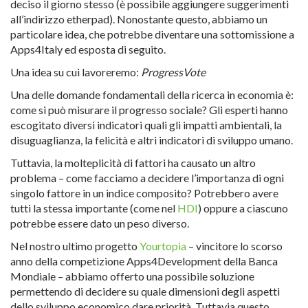
deciso il giorno stesso (è possibile aggiungere suggerimenti
all’indirizzo etherpad). Nonostante questo, abbiamo un
particolare idea, che potrebbe diventare una sottomissione a
Apps4Italy ed esposta di seguito.
Una idea su cui lavoreremo:
ProgressVote
Una delle domande fondamentali della ricerca in economia è:
come si può misurare il progresso sociale? Gli esperti hanno
escogitato diversi indicatori quali gli impatti ambientali, la
disuguaglianza, la felicità e altri indicatori di sviluppo umano.
Tuttavia, la molteplicità di fattori ha causato un altro
problema – come facciamo a decidere l’importanza di ogni
singolo fattore in un indice composito? Potrebbero avere
tutti la stessa importante (come nel
HDI
) oppure a ciascuno
potrebbe essere dato un peso diverso.
Nel nostro ultimo progetto
Yourtopia
– vincitore lo scorso
anno della competizione Apps4Development della Banca
Mondiale – abbiamo offerto una possibile soluzione
permettendo di decidere su quale dimensioni degli aspetti
dello sviluppo economico dare priorità. Tuttavia questo