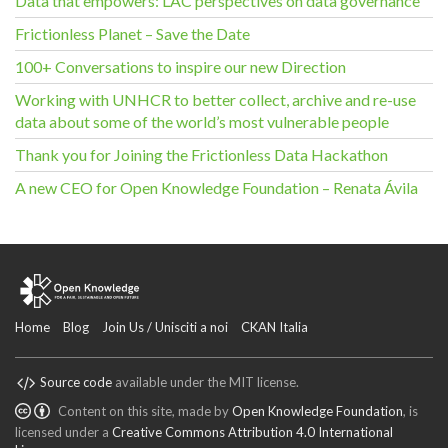
Data that empowers: LAC perspectives on data governance
Frictionless Planet – Save the Date
100+ Conversations to inspire our new Direction
Working with UNHCR to better collect, archive and re-use
data about some of the world’s most vulnerable people
Thank you for Joining the Frictionless Data Hackathon
A new CEO for Open Knowledge Foundation – Renata Ávila
Home
Blog
Join Us / Unisciti a noi
CKAN Italia
Source code
available under the MIT license.
Content on this site, made by
Open Knowledge Foundation
, is
licensed under a
Creative Commons Attribution 4.0 International